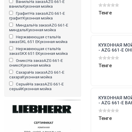
ВанильНа заказAZG 661-E
ванильКухонная мойка
Тенге
ГрафитНа заказAZG 661-E
графитКухонная мойка
МиндальНа заказAZG 661-E
миндальКухонная мойка
Нержавеющая стальНа
заказSKL 651 EКухонная мойка
КУХОННАЯ МОЙ
Нержавеющая стальНа
- AZG 661-E О
заказSKX 651 EКухонная мойка
(114.0489.400)
ОниксНа заказAZG 661-E
Тенге
ониксКухонная мойка
СахараНа заказAZG 661-E
сахараКухонная мойка
СерыйНа заказAZG 661-E
серыйКухонная мойка
КУХОННАЯ МОЙ
- AZG 661-E В
(114.0489.387)
Тенге