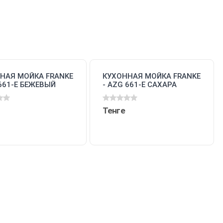
НАЯ МОЙКА FRANKE
КУХОННАЯ МОЙКА FRANKE
 661-E БЕЖЕВЫЙ
- AZG 661-E САХАРА
489.398)
(114.0489.388)
Тенге