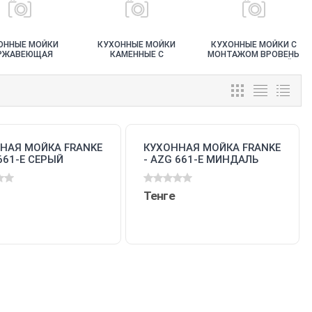
ОННЫЕ МОЙКИ
КУХОННЫЕ МОЙКИ
КУХОННЫЕ МОЙКИ С
РЖАВЕЮЩАЯ
КАМЕННЫЕ С
МОНТАЖОМ ВРОВЕНЬ
Ь С МОНТАЖОМ
МОНТАЖОМ ПОД
СО СТОЛЕШНИЦЕЙ
 СТОЛЕШНИЦУ
СТОЛЕШНИЦУ
НАЯ МОЙКА FRANKE
КУХОННАЯ МОЙКА FRANKE
661-E СЕРЫЙ
- AZG 661-E МИНДАЛЬ
604.520)
(114.0489.401)
Тенге