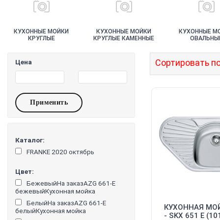
КУХОННЫЕ МОЙКИ
КУХОННЫЕ МОЙКИ
КУХОННЫЕ М
КРУГЛЫЕ
КРУГЛЫЕ КАМЕННЫЕ
ОВАЛЬНЫ
НЕРЖАВЕЮЩАЯ
НЕРЖАВЕЮ
СТАЛЬ
СТАЛЬ
Сортировать по
Цена
Каталог:
FRANKE 2020 октябрь
Цвет:
БежевыйНа заказAZG 661-E
бежевыйКухонная мойка
БелыйНа заказAZG 661-E
КУХОННАЯ МОЙ
белыйКухонная мойка
- SKX 651 E (10