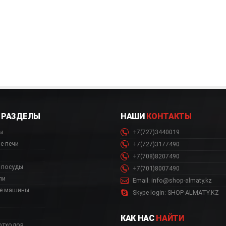
РАЗДЕЛЫ
НАШИ
КОНТАКТЫ
ы
+7(727)3440019
К
е печи
+7(727)3177490
+7(708)8207490
 посуды
+7(701)8007490
ли
Email: info@shop-almaty.kz
е машины
Skype login: SHOP-ALMATY.KZ
КАК НАС
НАЙТИ
отходов