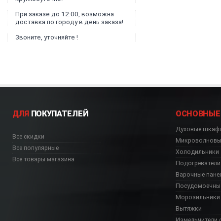
При заказе до 12:00, возможна
доставка по городу в день заказа!
Звоните, уточняйте !
ДЛЯ
ПОКУПАТЕЛЕЙ
ОСНОВНЫЕ
Духовые шкаф
Все скидки
Микроволновы
Все популярные
Холодильники
Все товары магазина
Подогреватели
Варочные пане
Посудомоечны
Морозильники
Вытяжки
Измельчители 